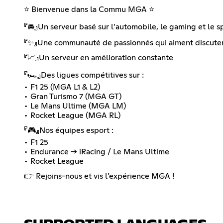
⭐️ Bienvenue dans la Commu MGA ⭐️
『🚘』Un serveur basé sur l’automobile, le gaming et le s
『✨️』Une communauté de passionnés qui aiment discuter,
『📈』Un serveur en amélioration constante
『🏎️』Des ligues compétitives sur :
• F1 25 (MGA L1 & L2)
• Gran Turismo 7 (MGA GT)
• Le Mans Ultime (MGA LM)
• Rocket League (MGA RL)
『🎮』Nos équipes esport :
• F1 25
• Endurance → iRacing / Le Mans Ultime
• Rocket League
👉 Rejoins-nous et vis l’expérience MGA !