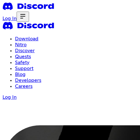
Log In
Download
Nitro
Discover
Quests
Safety
Support
Blog
Developers
Careers
Log In