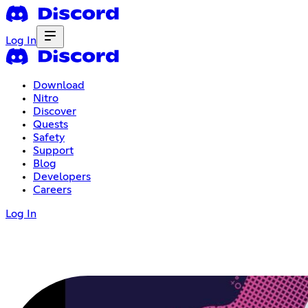
Log In
Download
Nitro
Discover
Quests
Safety
Support
Blog
Developers
Careers
Log In