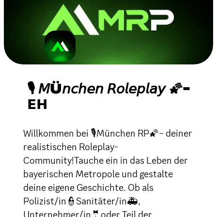
🎙 𝘔Ü𝘯𝘤𝘩𝘦𝘯 𝘙𝘰𝘭𝘦𝘱𝘭𝘢𝘺 🌠-
𝗘𝗛
Willkommen bei 🎙München RP🌠– deiner
realistischen Roleplay-
Community!Tauche ein in das Leben der
bayerischen Metropole und gestalte
deine eigene Geschichte. Ob als
Polizist/in👮Sanitäter/in🚑,
Unternehmer/in🤵oder Teil der