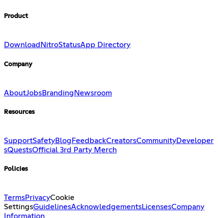
Product
Download
Nitro
Status
App Directory
Company
About
Jobs
Branding
Newsroom
Resources
Support
Safety
Blog
Feedback
Creators
Community
Developer
s
Quests
Official 3rd Party Merch
Policies
Terms
Privacy
Cookie
Settings
Guidelines
Acknowledgements
Licenses
Company
Information