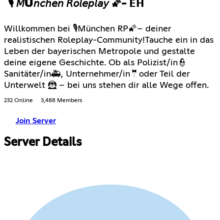
🎙 𝘔Ü𝘯𝘤𝘩𝘦𝘯 𝘙𝘰𝘭𝘦𝘱𝘭𝘢𝘺 🌠- 𝗘𝗛
Willkommen bei 🎙München RP🌠– deiner
realistischen Roleplay-Community!Tauche ein in das
Leben der bayerischen Metropole und gestalte
deine eigene Geschichte. Ob als Polizist/in👮
Sanitäter/in🚑, Unternehmer/in🤵oder Teil der
Unterwelt 🦹 – bei uns stehen dir alle Wege offen.
232 Online
3,488 Members
Join Server
Server Details