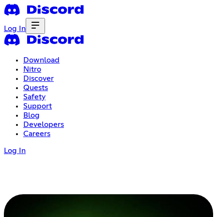
Log In
Download
Nitro
Discover
Quests
Safety
Support
Blog
Developers
Careers
Log In