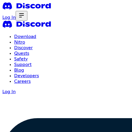
Log In
Download
Nitro
Discover
Quests
Safety
Support
Blog
Developers
Careers
Log In