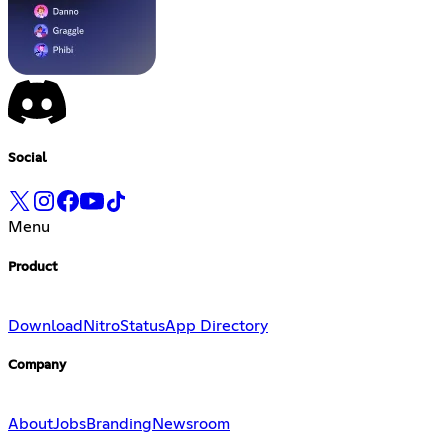
Social
Menu
Product
Download
Nitro
Status
App Directory
Company
About
Jobs
Branding
Newsroom