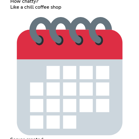
How chatty?
Like a chill coffee shop