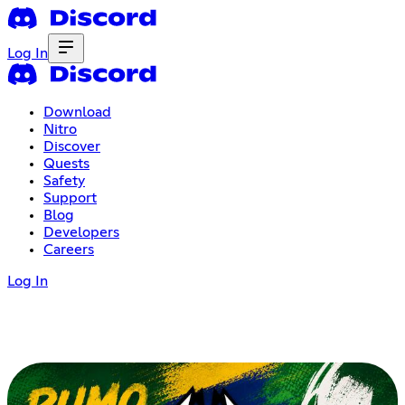
Log In
Download
Nitro
Discover
Quests
Safety
Support
Blog
Developers
Careers
Log In