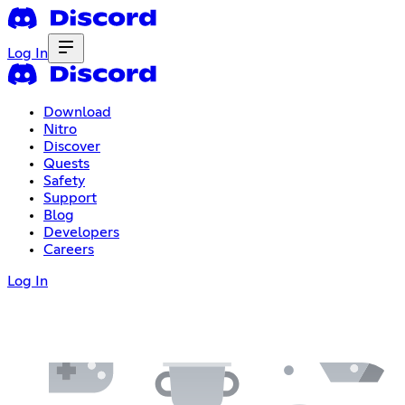
Log In
Download
Nitro
Discover
Quests
Safety
Support
Blog
Developers
Careers
Log In