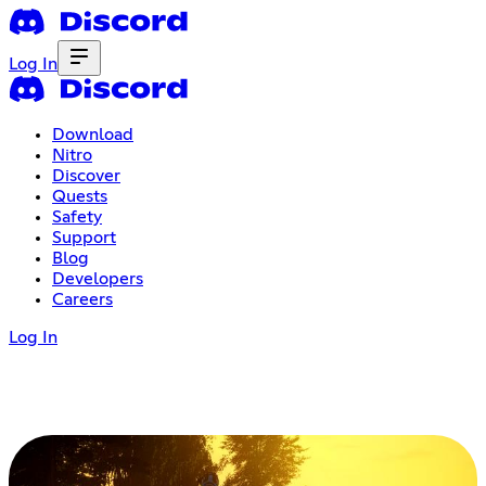
Log In
Download
Nitro
Discover
Quests
Safety
Support
Blog
Developers
Careers
Log In