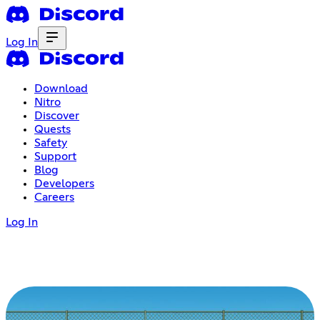
Log In
Download
Nitro
Discover
Quests
Safety
Support
Blog
Developers
Careers
Log In