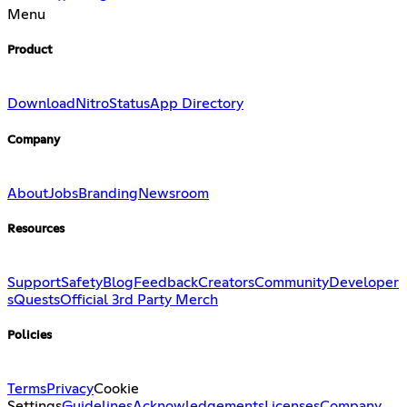
Menu
Product
Download
Nitro
Status
App Directory
Company
About
Jobs
Branding
Newsroom
Resources
Support
Safety
Blog
Feedback
Creators
Community
Developer
s
Quests
Official 3rd Party Merch
Policies
Terms
Privacy
Cookie
Settings
Guidelines
Acknowledgements
Licenses
Company