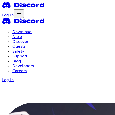
Log In
Download
Nitro
Discover
Quests
Safety
Support
Blog
Developers
Careers
Log In