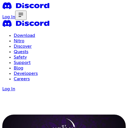
Log In
Download
Nitro
Discover
Quests
Safety
Support
Blog
Developers
Careers
Log In