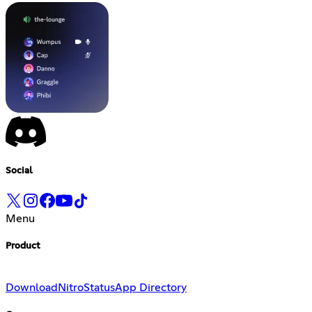
Social
Menu
Product
Download
Nitro
Status
App Directory