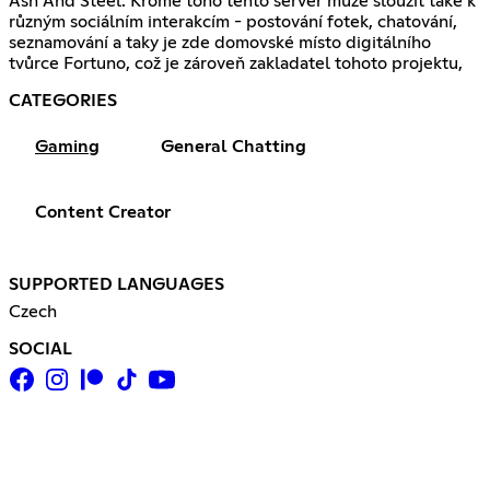
Ash And Steel. Kromě toho tento server může sloužit také k
různým sociálním interakcím - postování fotek, chatování,
seznamování a taky je zde domovské místo digitálního
tvůrce Fortuno, což je zároveň zakladatel tohoto projektu,
CATEGORIES
Gaming
General Chatting
Content Creator
SUPPORTED LANGUAGES
Czech
SOCIAL