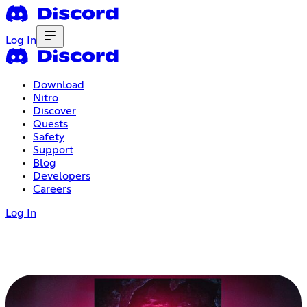
Log In
Download
Nitro
Discover
Quests
Safety
Support
Blog
Developers
Careers
Log In