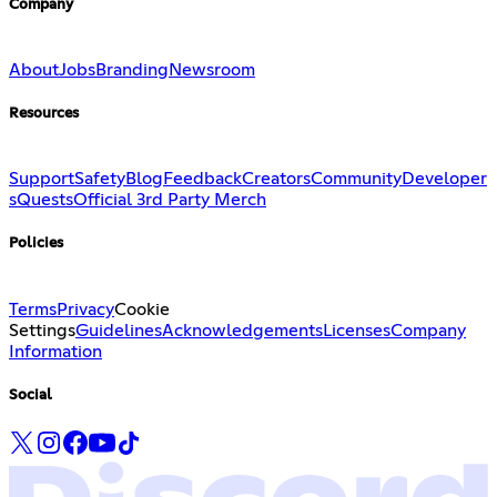
Company
About
Jobs
Branding
Newsroom
Resources
Support
Safety
Blog
Feedback
Creators
Community
Developer
s
Quests
Official 3rd Party Merch
Policies
Terms
Privacy
Cookie
Settings
Guidelines
Acknowledgements
Licenses
Company
Information
Social