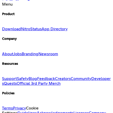
Menu
Product
Download
Nitro
Status
App Directory
Company
About
Jobs
Branding
Newsroom
Resources
Support
Safety
Blog
Feedback
Creators
Community
Developer
s
Quests
Official 3rd Party Merch
Policies
Terms
Privacy
Cookie