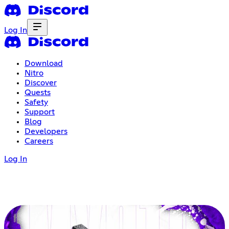
Log In
Download
Nitro
Discover
Quests
Safety
Support
Blog
Developers
Careers
Log In