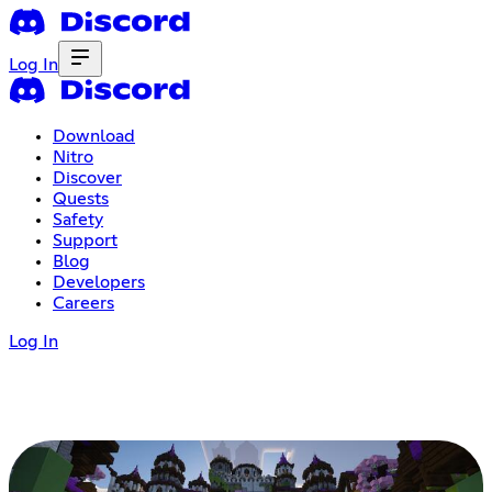
Log In
Download
Nitro
Discover
Quests
Safety
Support
Blog
Developers
Careers
Log In