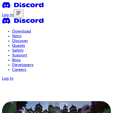
Log In
Download
Nitro
Discover
Quests
Safety
Support
Blog
Developers
Careers
Log In