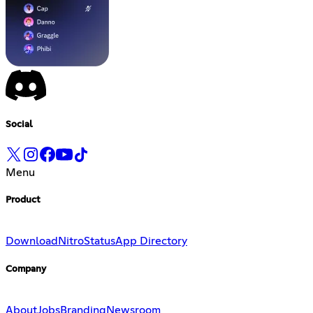
Social
Menu
Product
Download
Nitro
Status
App Directory
Company
About
Jobs
Branding
Newsroom