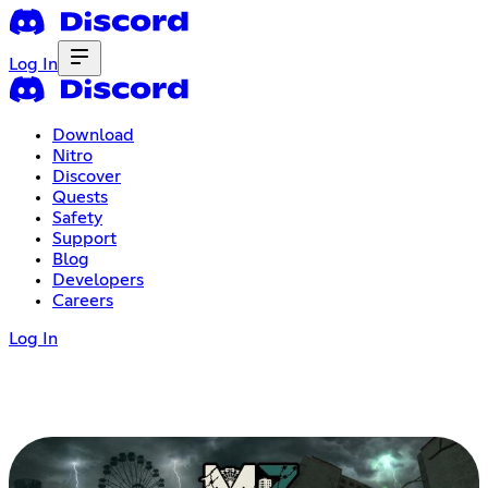
Log In
Download
Nitro
Discover
Quests
Safety
Support
Blog
Developers
Careers
Log In