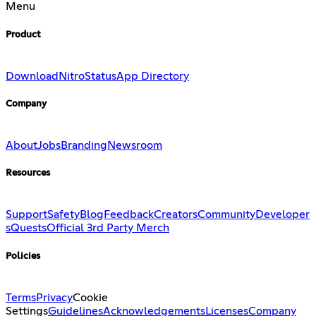
Menu
Product
Download
Nitro
Status
App Directory
Company
About
Jobs
Branding
Newsroom
Resources
Support
Safety
Blog
Feedback
Creators
Community
Developer
s
Quests
Official 3rd Party Merch
Policies
Terms
Privacy
Cookie
Settings
Guidelines
Acknowledgements
Licenses
Company