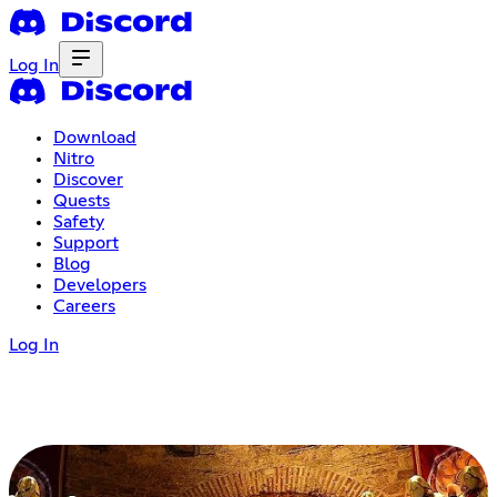
Log In
Download
Nitro
Discover
Quests
Safety
Support
Blog
Developers
Careers
Log In