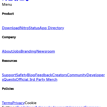
Menu
Product
Download
Nitro
Status
App Directory
Company
About
Jobs
Branding
Newsroom
Resources
Support
Safety
Blog
Feedback
Creators
Community
Developer
s
Quests
Official 3rd Party Merch
Policies
Terms
Privacy
Cookie