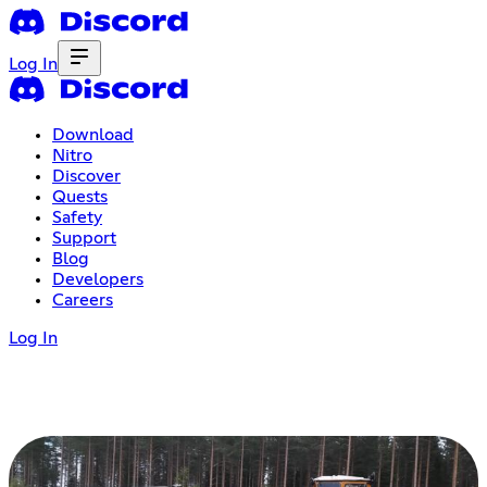
Log In
Download
Nitro
Discover
Quests
Safety
Support
Blog
Developers
Careers
Log In