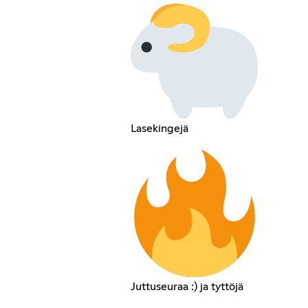
Lasekingejä
Juttuseuraa :) ja tyttöjä