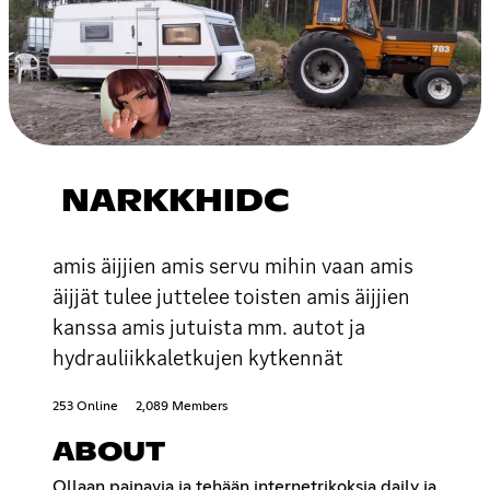
NARKKHIDC
amis äijjien amis servu mihin vaan amis
äijjät tulee juttelee toisten amis äijjien
kanssa amis jutuista mm. autot ja
hydrauliikkaletkujen kytkennät
253 Online
2,089 Members
ABOUT
Ollaan painavia ja tehään internetrikoksia daily ja