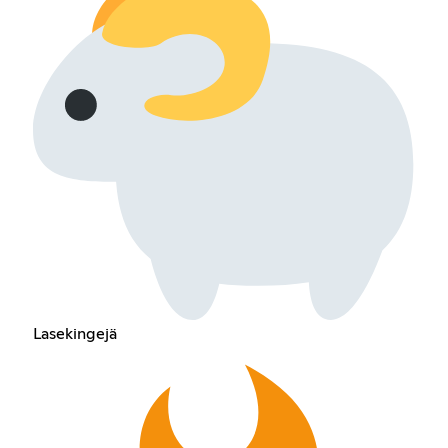
Lasekingejä