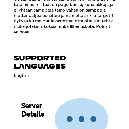
tota nii nui nii tääl on paljo bämiä, kona ukkoja ja
ei yhtään samppeja taino vähän on samppeja
muttei paljoa oo sillee ja näin ollaan krp target 1
nykyää ku meidät lavastettiin että oltaisiin tehty
muka jotakin rikoksia muka!!!!! ei uskota. Poliisit
vainoaa
SUPPORTED
LANGUAGES
English
Server
Details