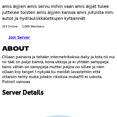
amis äijjien amis servu mihin vaan amis äijjät tulee
juttelee toisten amis äijjien kanssa amis jutuista mm.
autot ja hydrauliikkaletkujen kytkennät
253 Online
2,089 Members
Join Server
ABOUT
Ollaan painavia ja tehään internetrikoksia daily ja tota nii nui
nii tääl on paljo bämiä, kona ukkoja ja ei yhtään samppeja
taino vähän on samppeja muttei paljoa oo sillee ja näin
ollaan krp target 1 nykyää ku meidät lavastettiin että
oltaisiin tehty muka jotakin rikoksia muka!!!!! ei uskota.
Poliisit vainoaa
Server Details