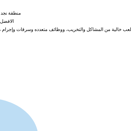
ESXمنطقة نج
Fivemالا
عب خالية من المشاكل والتخريب، ووظائف متعدده وسرقات وإجرام متن