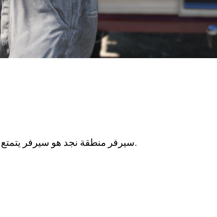
سيرفر منطقة نجد هو سيرفر يتمتع برول بلاي عالي المستوى ويتمتع بالطابع السعودي.