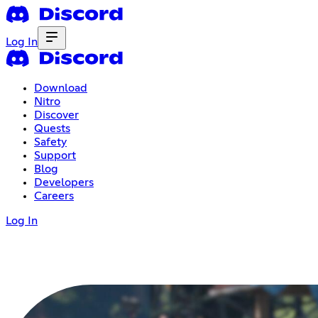
Log In
Download
Nitro
Discover
Quests
Safety
Support
Blog
Developers
Careers
Log In