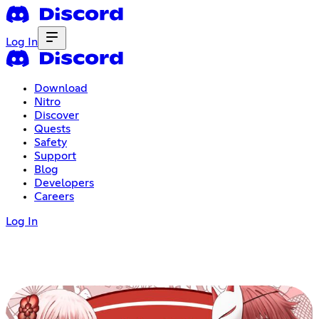
Log In
Download
Nitro
Discover
Quests
Safety
Support
Blog
Developers
Careers
Log In