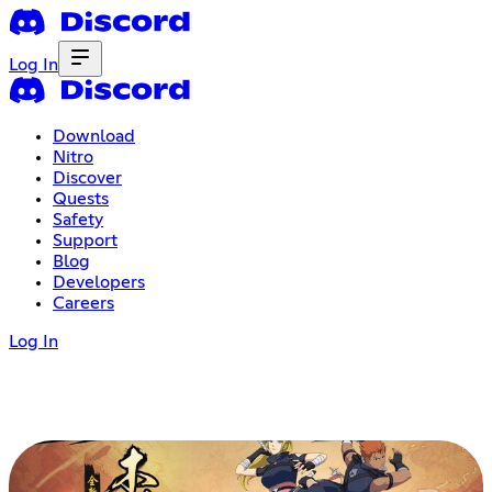
Log In
Download
Nitro
Discover
Quests
Safety
Support
Blog
Developers
Careers
Log In