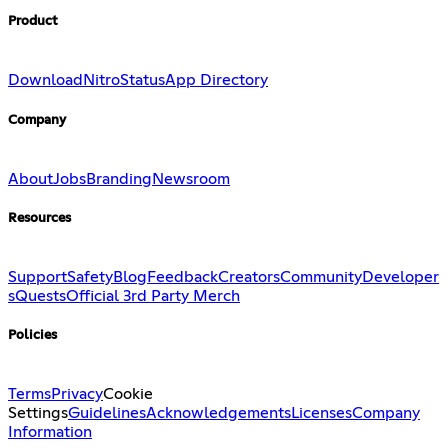
Product
Download
Nitro
Status
App Directory
Company
About
Jobs
Branding
Newsroom
Resources
Support
Safety
Blog
Feedback
Creators
Community
Developer
s
Quests
Official 3rd Party Merch
Policies
Terms
Privacy
Cookie
Settings
Guidelines
Acknowledgements
Licenses
Company
Information