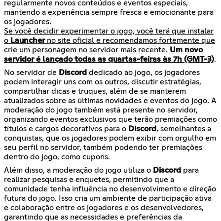
regularmente novos conteúdos e eventos especiais,
mantendo a experiência sempre fresca e emocionante para
Se você decidir experimentar o jogo, você terá que instalar
o
Launcher
no site oficial e recomendamos fortemente que
crie um personagem no servidor mais recente.
Um novo
servidor é lançado todas as quartas-feiras às 7h (GMT-3)
.
No servidor de
Discord
dedicado ao jogo, os jogadores
podem interagir uns com os outros, discutir estratégias,
compartilhar dicas e truques, além de se manterem
atualizados sobre as últimas novidades e eventos do jogo. A
moderação do jogo também está presente no servidor,
organizando eventos exclusivos que terão premiações como
títulos e cargos decorativos para o
Discord
, semelhantes a
conquistas, que os jogadores podem exibir com orgulho em
seu perfil no servidor, também podendo ter premiações
dentro do jogo, como cupons.
Além disso, a moderação do jogo utiliza o
Discord
para
realizar pesquisas e enquetes, permitindo que a
comunidade tenha influência no desenvolvimento e direção
futura do jogo. Isso cria um ambiente de participação ativa
e colaboração entre os jogadores e os desenvolvedores,
garantindo que as necessidades e preferências da