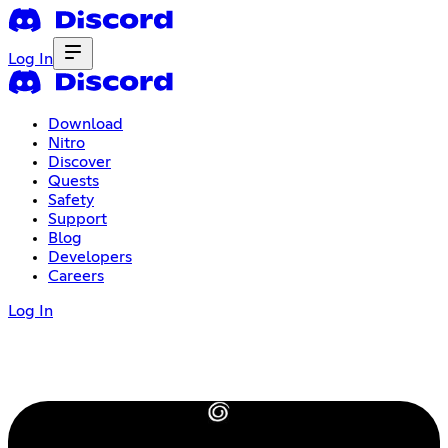
Log In
Download
Nitro
Discover
Quests
Safety
Support
Blog
Developers
Careers
Log In