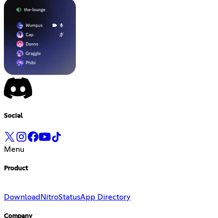
Social
Menu
Product
Download
Nitro
Status
App Directory
Company