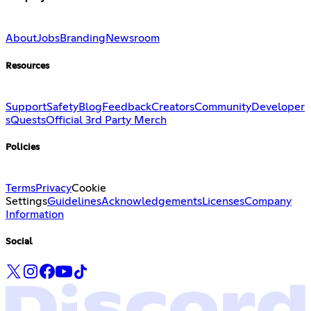
About
Jobs
Branding
Newsroom
Resources
Support
Safety
Blog
Feedback
Creators
Community
Developer
s
Quests
Official 3rd Party Merch
Policies
Terms
Privacy
Cookie
Settings
Guidelines
Acknowledgements
Licenses
Company
Information
Social