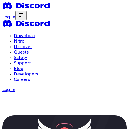
Log In
Download
Nitro
Discover
Quests
Safety
Support
Blog
Developers
Careers
Log In