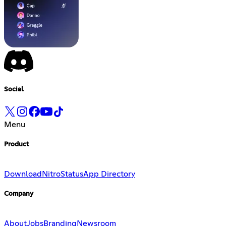
Social
Menu
Product
Download
Nitro
Status
App Directory
Company
About
Jobs
Branding
Newsroom