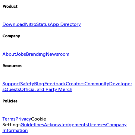
Product
Download
Nitro
Status
App Directory
Company
About
Jobs
Branding
Newsroom
Resources
Support
Safety
Blog
Feedback
Creators
Community
Developer
s
Quests
Official 3rd Party Merch
Policies
Terms
Privacy
Cookie
Settings
Guidelines
Acknowledgements
Licenses
Company
Information