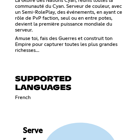
La Gloire des Nations Cyan, réunis toutes la
communauté du Cyan. Serveur de couleur, avec
un Semi-RolePlay, des événements, en ayant ce
rôle de PvP faction, seul ou en entre potes,
devient la première puissance mondiale du
serveur.
Amuse toi, fais des Guerres et construit ton
Empire pour capturer toutes les plus grandes
richesses...
SUPPORTED
LANGUAGES
French
Serve