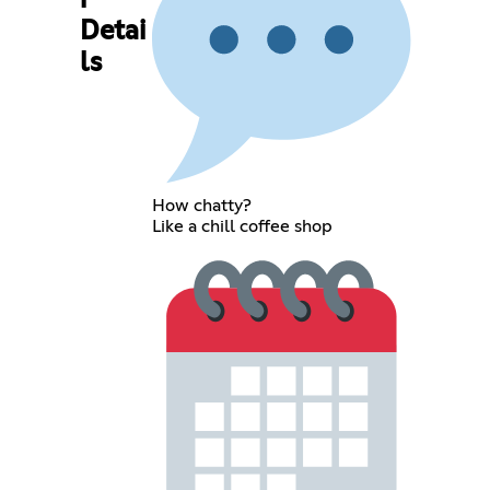
r
Detai
ls
How chatty?
Like a chill coffee shop