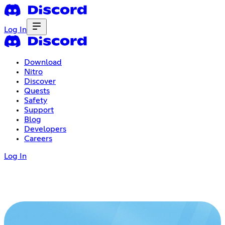
Log In
Download
Nitro
Discover
Quests
Safety
Support
Blog
Developers
Careers
Log In