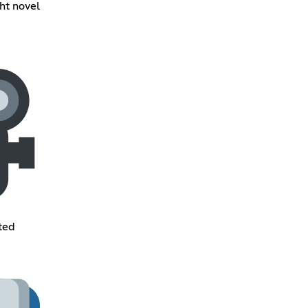
ht novel
ted