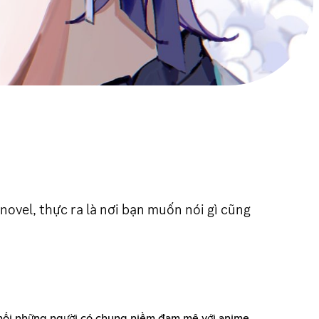
ovel, thực ra là nơi bạn muốn nói gì cũng
t nối những người có chung niềm đam mê với anime,