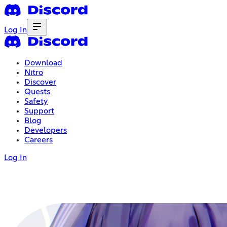
Log In
Download
Nitro
Discover
Quests
Safety
Support
Blog
Developers
Careers
Log In