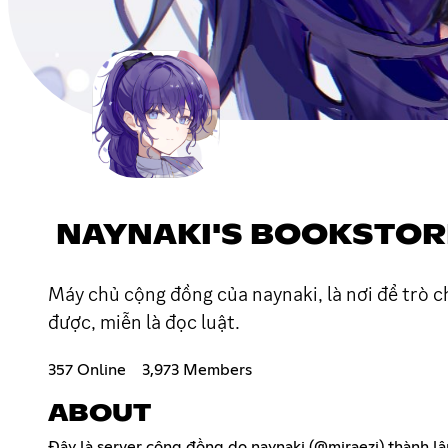
NAYNAKI'S BOOKSTOR
Máy chủ cộng đồng của naynaki, là nơi để trò c
được, miễn là đọc luật.
357 Online
3,973 Members
ABOUT
Đây là server cộng đồng do naynaki (@miraezi) thành lập