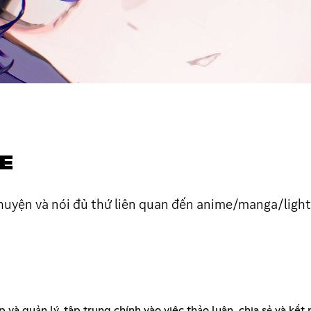
E
huyện và nói đủ thứ liên quan đến anime/manga/lightn
 và quản lý, tập trung chính vào việc thảo luận, chia sẻ và kế