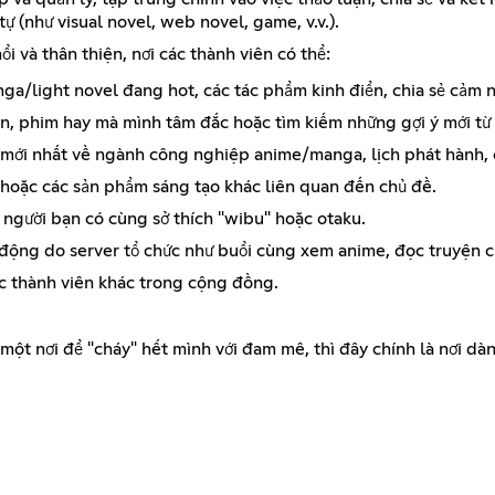
ự (như visual novel, web novel, game, v.v.).
i và thân thiện, nơi các thành viên có thể:
ga/light novel đang hot, các tác phẩm kinh điển, chia sẻ cảm nh
ện, phim hay mà mình tâm đắc hoặc tìm kiếm những gợi ý mới t
ức mới nhất về ngành công nghiệp anime/manga, lịch phát hành, c
 hoặc các sản phẩm sáng tạo khác liên quan đến chủ đề.
 người bạn có cùng sở thích "wibu" hoặc otaku.
động do server tổ chức như buổi cùng xem anime, đọc truyện chu
ác thành viên khác trong cộng đồng.
một nơi để "cháy" hết mình với đam mê, thì đây chính là nơi dà