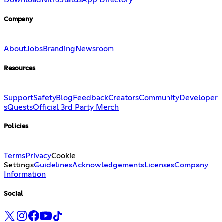
Download
Nitro
Status
App Directory
Company
About
Jobs
Branding
Newsroom
Resources
Support
Safety
Blog
Feedback
Creators
Community
Developer
s
Quests
Official 3rd Party Merch
Policies
Terms
Privacy
Cookie
Settings
Guidelines
Acknowledgements
Licenses
Company
Information
Social