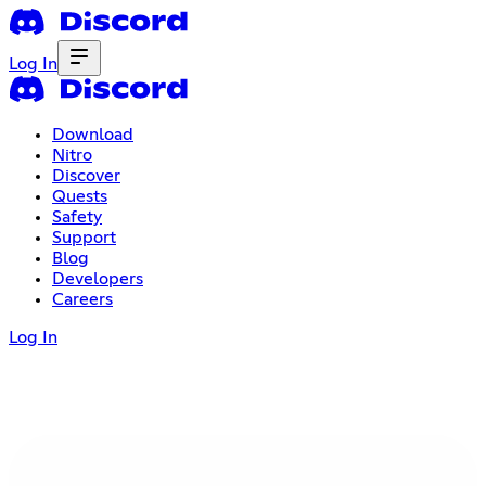
Log In
Download
Nitro
Discover
Quests
Safety
Support
Blog
Developers
Careers
Log In