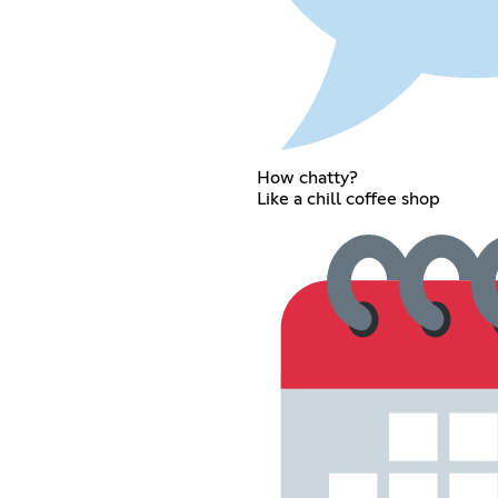
How chatty?
Like a chill coffee shop