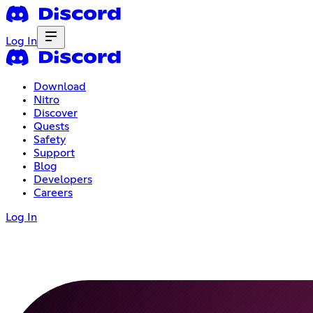
Log In
Download
Nitro
Discover
Quests
Safety
Support
Blog
Developers
Careers
Log In