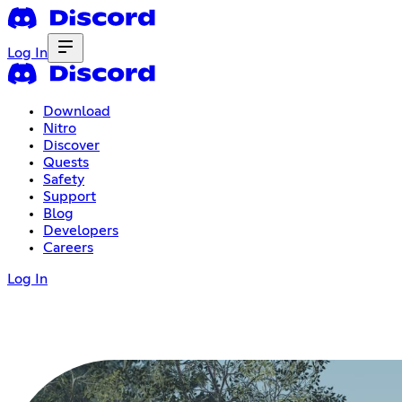
Log In
Download
Nitro
Discover
Quests
Safety
Support
Blog
Developers
Careers
Log In