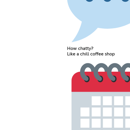
How chatty?
Like a chill coffee shop