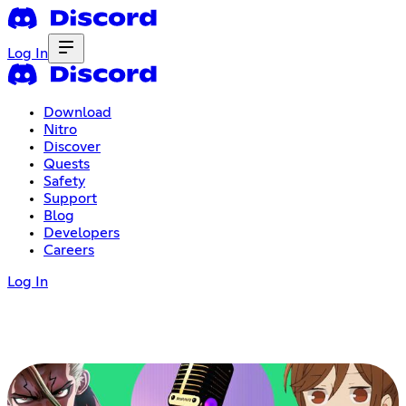
Log In
Download
Nitro
Discover
Quests
Safety
Support
Blog
Developers
Careers
Log In