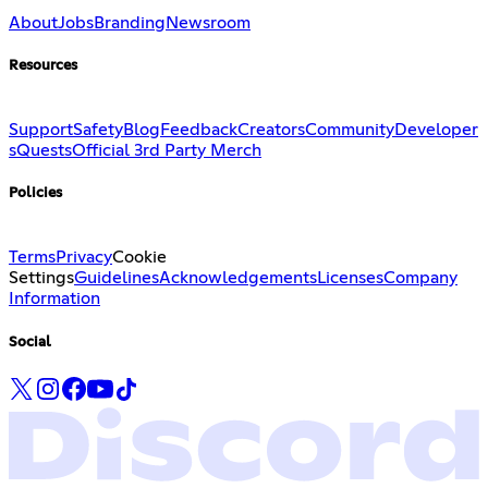
About
Jobs
Branding
Newsroom
Resources
Support
Safety
Blog
Feedback
Creators
Community
Developer
s
Quests
Official 3rd Party Merch
Policies
Terms
Privacy
Cookie
Settings
Guidelines
Acknowledgements
Licenses
Company
Information
Social