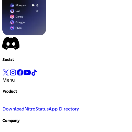
Social
Menu
Product
Download
Nitro
Status
App Directory
Company