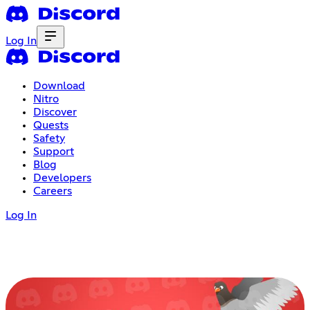
Log In
Download
Nitro
Discover
Quests
Safety
Support
Blog
Developers
Careers
Log In