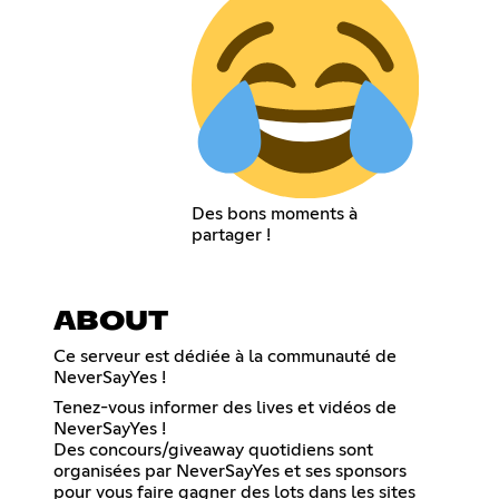
Des bons moments à
partager !
ABOUT
Ce serveur est dédiée à la communauté de
NeverSayYes !
Tenez-vous informer des lives et vidéos de
NeverSayYes !
Des concours/giveaway quotidiens sont
organisées par NeverSayYes et ses sponsors
pour vous faire gagner des lots dans les sites