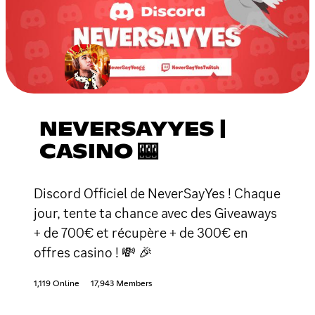
NEVERSAYYES |
CASINO 🎰
Discord Officiel de NeverSayYes ! Chaque
jour, tente ta chance avec des Giveaways
+ de 700€ et récupère + de 300€ en
offres casino ! 💸 🎉
1,119 Online
17,943 Members