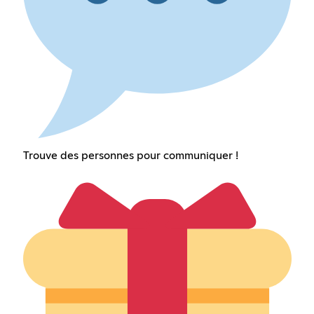
Trouve des personnes pour communiquer !