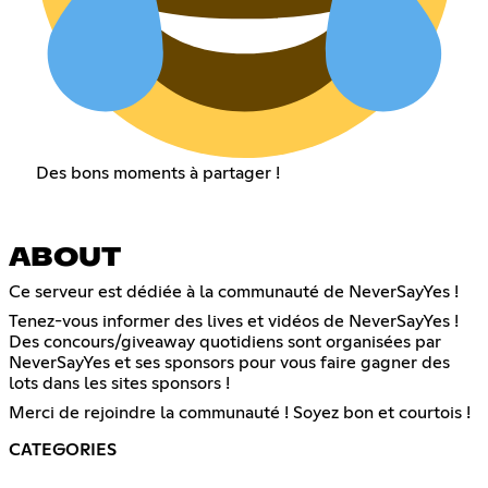
Des bons moments à partager !
ABOUT
Ce serveur est dédiée à la communauté de NeverSayYes !
Tenez-vous informer des lives et vidéos de NeverSayYes !
Des concours/giveaway quotidiens sont organisées par
NeverSayYes et ses sponsors pour vous faire gagner des
lots dans les sites sponsors !
Merci de rejoindre la communauté ! Soyez bon et courtois !
CATEGORIES