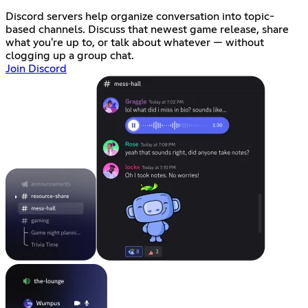
Discord servers help organize conversation into topic-
based channels. Discuss that newest game release, share
what you're up to, or talk about whatever — without
clogging up a group chat.
Join Discord