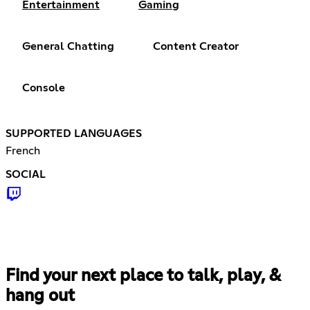
Entertainment
Gaming
General Chatting
Content Creator
Console
SUPPORTED LANGUAGES
French
SOCIAL
Find your next place to talk, play, &
hang out