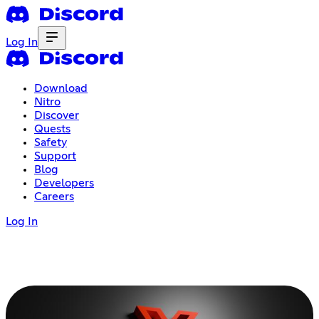
Log In
Download
Nitro
Discover
Quests
Safety
Support
Blog
Developers
Careers
Log In