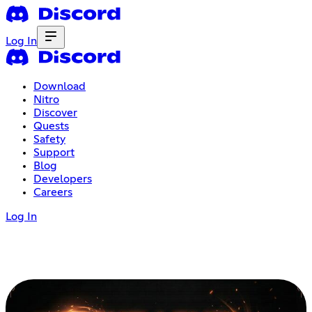
Log In
Download
Nitro
Discover
Quests
Safety
Support
Blog
Developers
Careers
Log In