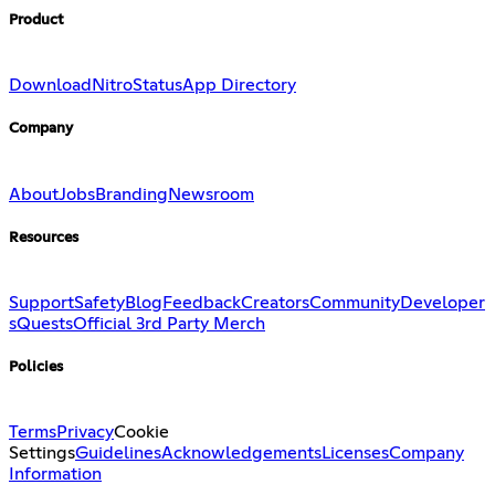
Product
Download
Nitro
Status
App Directory
Company
About
Jobs
Branding
Newsroom
Resources
Support
Safety
Blog
Feedback
Creators
Community
Developer
s
Quests
Official 3rd Party Merch
Policies
Terms
Privacy
Cookie
Settings
Guidelines
Acknowledgements
Licenses
Company
Information