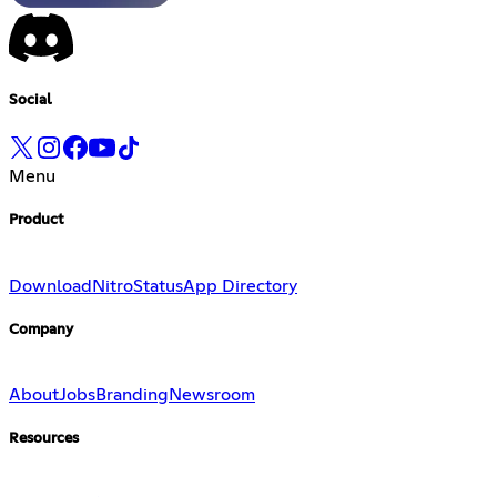
Social
Menu
Product
Download
Nitro
Status
App Directory
Company
About
Jobs
Branding
Newsroom
Resources