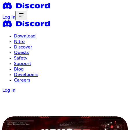
Log In
Download
Nitro
Discover
Quests
Safety
Support
Blog
Developers
Careers
Log In