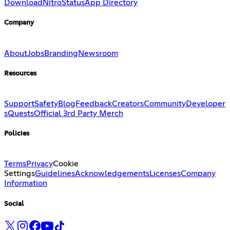
Download
Nitro
Status
App Directory
Company
About
Jobs
Branding
Newsroom
Resources
Support
Safety
Blog
Feedback
Creators
Community
Developer
s
Quests
Official 3rd Party Merch
Policies
Terms
Privacy
Cookie
Settings
Guidelines
Acknowledgements
Licenses
Company
Information
Social