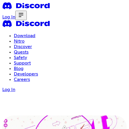
Log In
Download
Nitro
Discover
Quests
Safety
Support
Blog
Developers
Careers
Log In