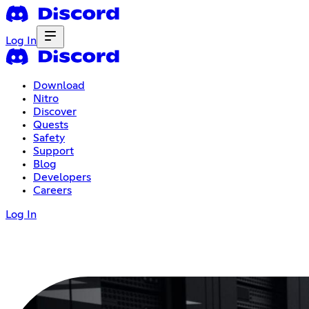
Log In
Download
Nitro
Discover
Quests
Safety
Support
Blog
Developers
Careers
Log In