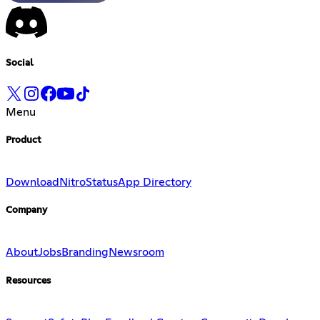
Social
Menu
Product
Download
Nitro
Status
App Directory
Company
About
Jobs
Branding
Newsroom
Resources