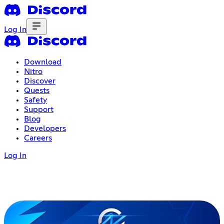
Log In
Download
Nitro
Discover
Quests
Safety
Support
Blog
Developers
Careers
Log In