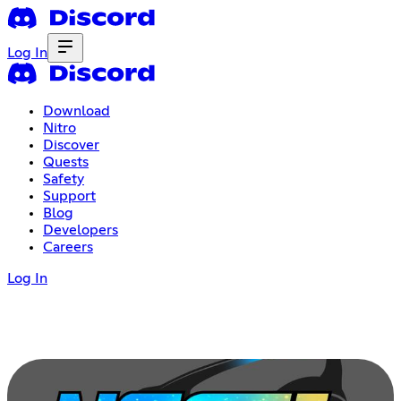
Log In
Download
Nitro
Discover
Quests
Safety
Support
Blog
Developers
Careers
Log In