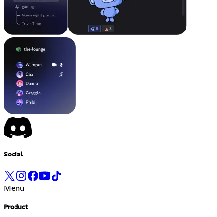
Social
Menu
Product