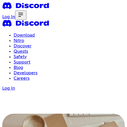
Log In
Download
Nitro
Discover
Quests
Safety
Support
Blog
Developers
Careers
Log In