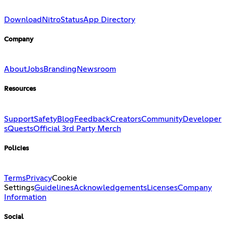
Download
Nitro
Status
App Directory
Company
About
Jobs
Branding
Newsroom
Resources
Support
Safety
Blog
Feedback
Creators
Community
Developer
s
Quests
Official 3rd Party Merch
Policies
Terms
Privacy
Cookie
Settings
Guidelines
Acknowledgements
Licenses
Company
Information
Social