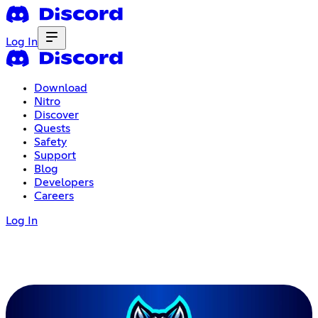
Log In
Download
Nitro
Discover
Quests
Safety
Support
Blog
Developers
Careers
Log In