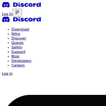
Log In
Download
Nitro
Discover
Quests
Safety
Support
Blog
Developers
Careers
Log In