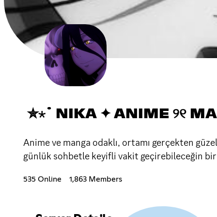
✮⋆˙ NIKA ✦ ANIME ୨୧ 
Anime ve manga odaklı, ortamı gerçekten güzel 
günlük sohbetle keyifli vakit geçirebileceğin bir
535 Online
1,863 Members