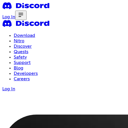
Log In
Download
Nitro
Discover
Quests
Safety
Support
Blog
Developers
Careers
Log In