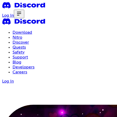
Log In
Download
Nitro
Discover
Quests
Safety
Support
Blog
Developers
Careers
Log In