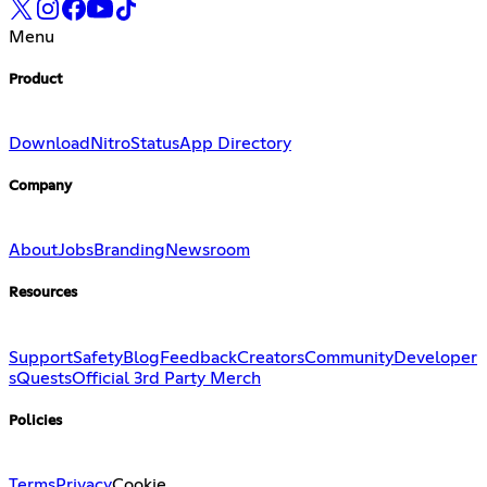
Menu
Product
Download
Nitro
Status
App Directory
Company
About
Jobs
Branding
Newsroom
Resources
Support
Safety
Blog
Feedback
Creators
Community
Developer
s
Quests
Official 3rd Party Merch
Policies
Terms
Privacy
Cookie