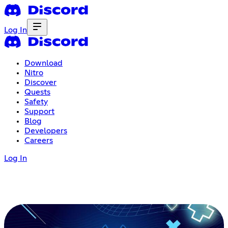
Log In
Download
Nitro
Discover
Quests
Safety
Support
Blog
Developers
Careers
Log In