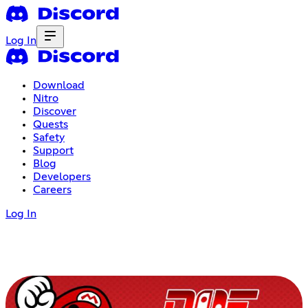
Log In
Download
Nitro
Discover
Quests
Safety
Support
Blog
Developers
Careers
Log In