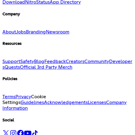
Download
Nitro
Status
App Directory
Company
About
Jobs
Branding
Newsroom
Resources
Support
Safety
Blog
Feedback
Creators
Community
Developer
s
Quests
Official 3rd Party Merch
Policies
Terms
Privacy
Cookie
Settings
Guidelines
Acknowledgements
Licenses
Company
Information
Social