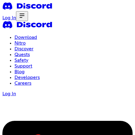
Log In
Download
Nitro
Discover
Quests
Safety
Support
Blog
Developers
Careers
Log In