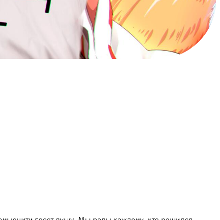
 комьюнити греет душу. Мы рады каждому, кто решился