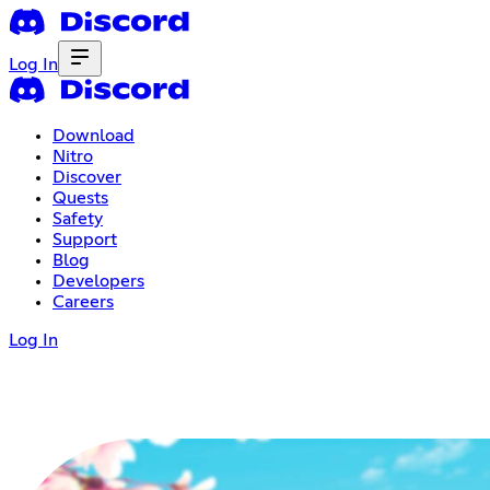
Log In
Download
Nitro
Discover
Quests
Safety
Support
Blog
Developers
Careers
Log In