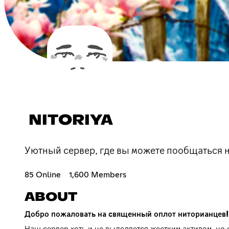
NITORIYA
Уютный сервер, где вы можете пообщаться н
85 Online
1,600 Members
ABOUT
Добро пожаловать на священный оплот ниторианцев!
Наш сервер хоть и не выделяется жестким активом, но