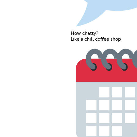
How chatty?
Like a chill coffee shop