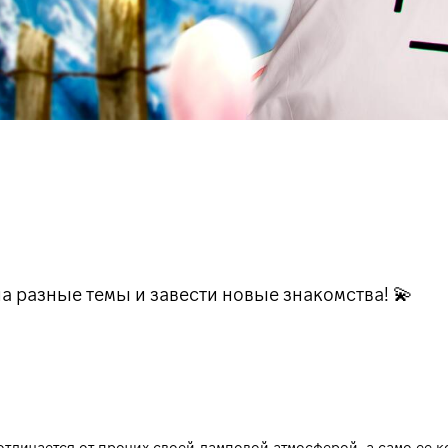
а разные темы и завести новые знакомства! 💫
 отличается от прочих своей ламповой атмосферой, а само ее