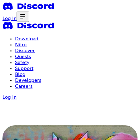
Log In
Download
Nitro
Discover
Quests
Safety
Support
Blog
Developers
Careers
Log In