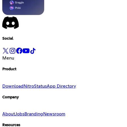
Social
Menu
Product
Download
Nitro
Status
App Directory
Company
About
Jobs
Branding
Newsroom
Resources