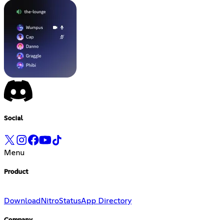
Social
Menu
Product
Download
Nitro
Status
App Directory