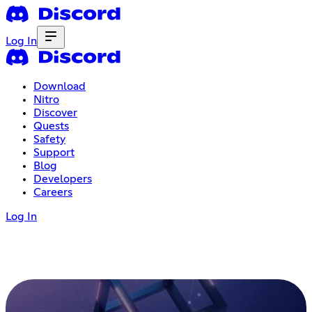
Log In
Download
Nitro
Discover
Quests
Safety
Support
Blog
Developers
Careers
Log In