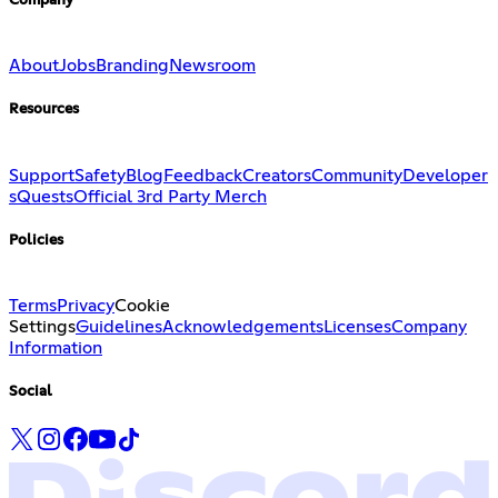
Company
About
Jobs
Branding
Newsroom
Resources
Support
Safety
Blog
Feedback
Creators
Community
Developer
s
Quests
Official 3rd Party Merch
Policies
Terms
Privacy
Cookie
Settings
Guidelines
Acknowledgements
Licenses
Company
Information
Social