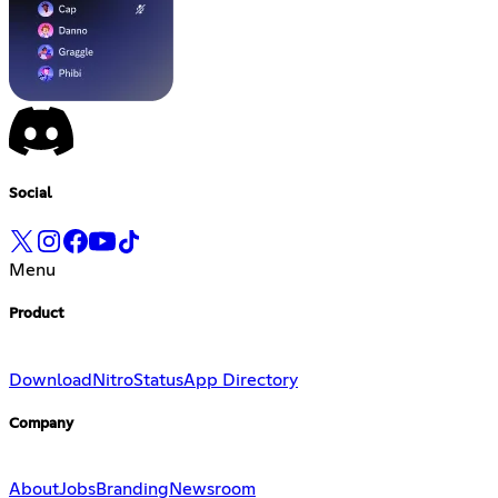
Social
Menu
Product
Download
Nitro
Status
App Directory
Company
About
Jobs
Branding
Newsroom