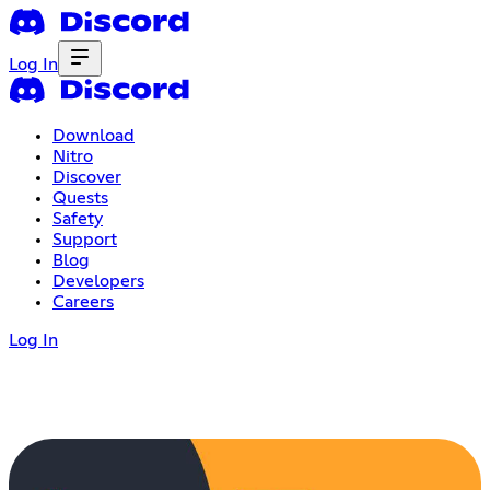
Log In
Download
Nitro
Discover
Quests
Safety
Support
Blog
Developers
Careers
Log In