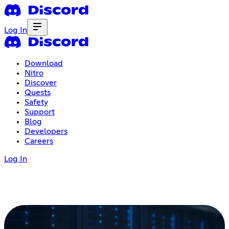
Log In
Download
Nitro
Discover
Quests
Safety
Support
Blog
Developers
Careers
Log In