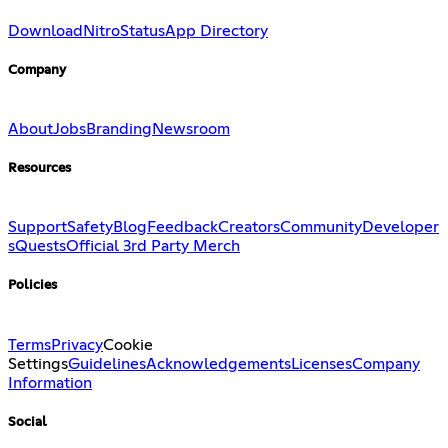
Download
Nitro
Status
App Directory
Company
About
Jobs
Branding
Newsroom
Resources
Support
Safety
Blog
Feedback
Creators
Community
Developer
s
Quests
Official 3rd Party Merch
Policies
Terms
Privacy
Cookie
Settings
Guidelines
Acknowledgements
Licenses
Company
Information
Social