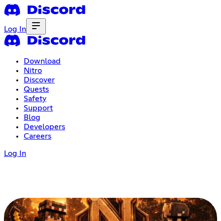
Log In
Download
Nitro
Discover
Quests
Safety
Support
Blog
Developers
Careers
Log In